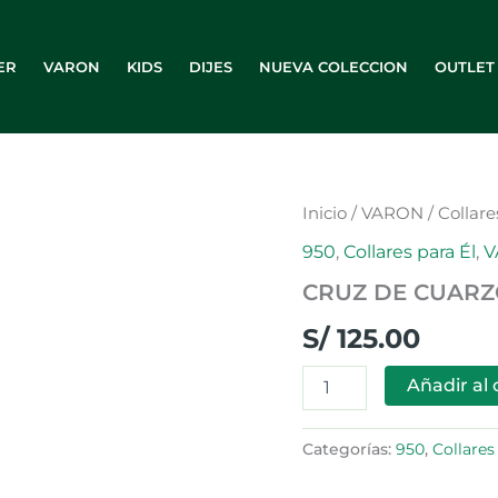
ER
VARON
KIDS
DIJES
NUEVA COLECCION
OUTLET
CRUZ
Inicio
/
VARON
/
Collare
DE
950
,
Collares para Él
,
V
CUARZO
cantidad
CRUZ DE CUAR
S/
125.00
Añadir al 
Categorías:
950
,
Collares