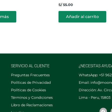
S/
55.00
 más
Añadir al carrito
SERVICIO AL CLIENTE
¿NECESITAS AYUD
Preguntas Frecuentes
WhatsApp: +51 96
Políticas de Privacidad
Email: info@moon
Políticas de Cookies
Dirección: Av. Cir
Términos y Condiciones
Lima - Peru, 15803
Libro de Reclamaciones
F