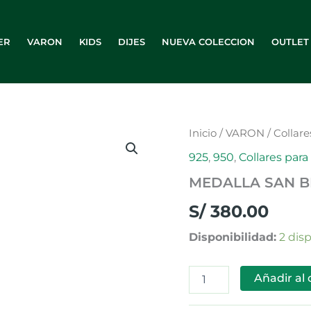
ER
VARON
KIDS
DIJES
NUEVA COLECCION
OUTLET
MEDALLA
Inicio
/
VARON
/
Collare
SAN
925
,
950
,
Collares para
BENITO
cantidad
MEDALLA SAN B
S/
380.00
Disponibilidad:
2 dis
Añadir al 