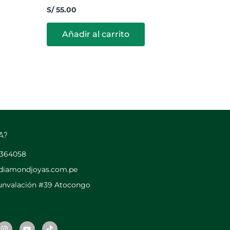
S/
55.00
Añadir al carrito
A?
2364058
diamondjoyas.com.pe
cunvalación #39 Atocongo
I
Y
T