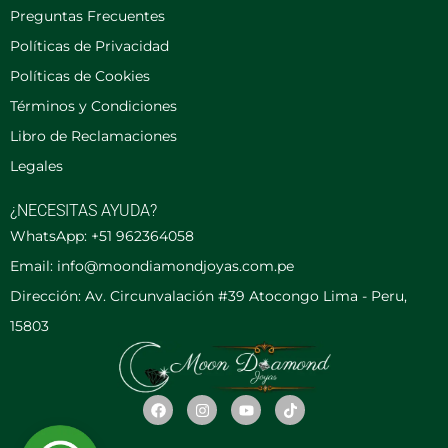
Preguntas Frecuentes
Políticas de Privacidad
Políticas de Cookies
Términos y Condiciones
Libro de Reclamaciones
Legales
¿NECESITAS AYUDA?
WhatsApp: +51 962364058
Email: info@moondiamondjoyas.com.pe
Dirección: Av. Circunvalación #39 Atocongo Lima - Peru,
15803
F
I
Y
T
a
n
o
i
c
s
u
k
e
t
t
t