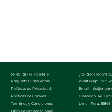
SERVICIO AL CLIENTE
¿NECESITAS AYUD
Preguntas Frecuentes
WhatsApp: +51 96
Políticas de Privacidad
Email: info@moon
Políticas de Cookies
Dirección: Av. Cir
Términos y Condiciones
Lima - Peru, 15803
Libro de Reclamaciones