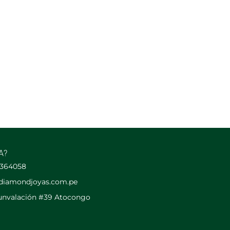
A?
2364058
diamondjoyas.com.pe
cunvalación #39 Atocongo