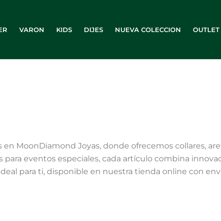
ER
VARON
KIDS
DIJES
NUEVA COLECCION
OUTLET
as en MoonDiamond Joyas, donde ofrecemos collares, aret
as para eventos especiales, cada artículo combina innov
ideal para ti, disponible en nuestra tienda online con en