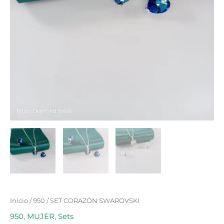
Inicio
/
950
/ SET CORAZÓN SWAROVSKI
950
,
MUJER
,
Sets